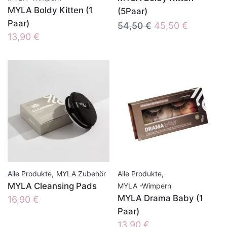
MYLA Boldy Kitten (1
(5Paar)
Paar)
Ursprünglicher
Aktueller
54,50
€
45,50
€
13,90
€
Preis
Preis
war:
ist:
54,50 €
45,50 €.
,
,
Alle Produkte
MYLA Zubehör
Alle Produkte
MYLA Cleansing Pads
MYLA -Wimpern
MYLA Drama Baby (1
16,90
€
Paar)
13,90
€