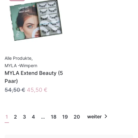
,
Alle Produkte
MYLA -Wimpern
MYLA Extend Beauty (5
Paar)
Ursprünglicher
Aktueller
54,50
€
45,50
€
Preis
Preis
war:
ist:
54,50 €
45,50 €.
1
2
3
4
…
18
19
20
weiter