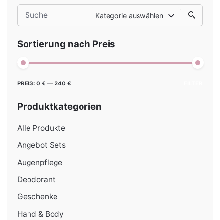
Search
Kategorie auswählen
for
Sortierung nach Preis
Min.
Max.
PREIS:
0 €
—
240 €
FILTER
Preis
Preis
Produktkategorien
Alle Produkte
Angebot Sets
Augenpflege
Deodorant
Geschenke
Hand & Body