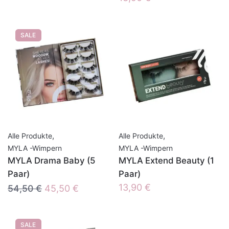
SALE
,
,
Alle Produkte
Alle Produkte
MYLA -Wimpern
MYLA -Wimpern
MYLA Drama Baby (5
MYLA Extend Beauty (1
Paar)
Paar)
Ursprünglicher
Aktueller
13,90
€
54,50
€
45,50
€
Preis
Preis
war:
ist:
SALE
54,50 €
45,50 €.