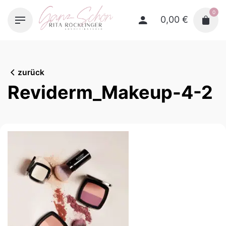
Skip
0
to
0,00
€
content
zurück
Reviderm_Makeup-4-2