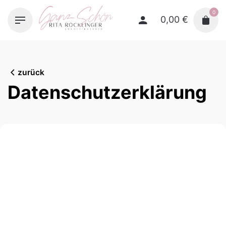
Skip
0
to
0,00
€
content
zurück
Datenschutzerklärung