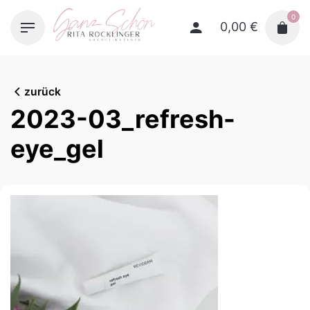
Skip
0
to
0,00
€
content
zurück
2023-03_refresh-
eye_gel