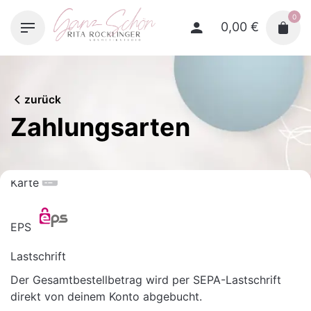
Skip
0
to
0,00
€
content
zurück
Zahlungsarten
Karte
EPS
Lastschrift
Der Gesamtbestellbetrag wird per SEPA-Lastschrift
direkt von deinem Konto abgebucht.