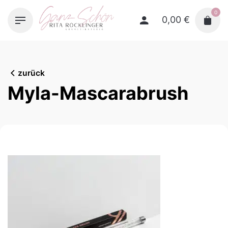
Skip
0
to
0,00
€
content
zurück
Myla-Mascarabrush