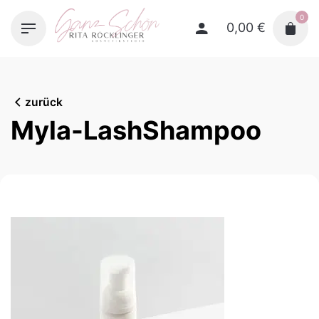
Skip
0
to
0,00
€
content
zurück
Myla-LashShampoo