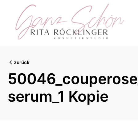
Skip
to
content
zurück
50046_couperose
serum_1 Kopie