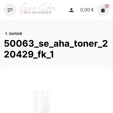
Skip
0
to
0,00
€
content
zurück
50063_se_aha_toner_2
20429_fk_1