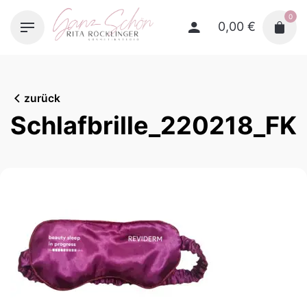
Skip
0
to
0,00
€
content
zurück
Schlafbrille_220218_FK