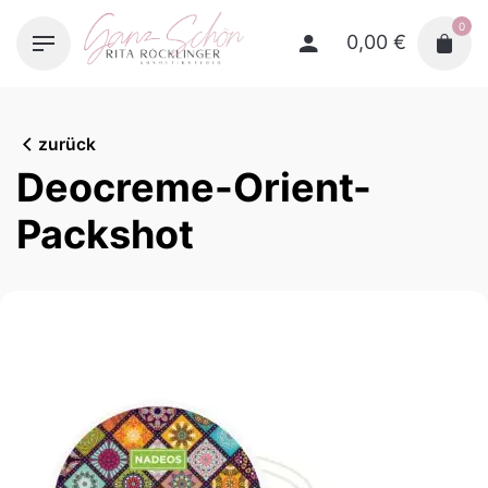
Skip
0
to
0,00
€
content
zurück
Deocreme-Orient-
Packshot