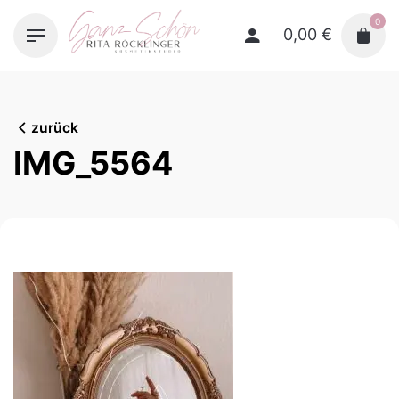
Skip
0
to
0,00
€
content
zurück
IMG_5564