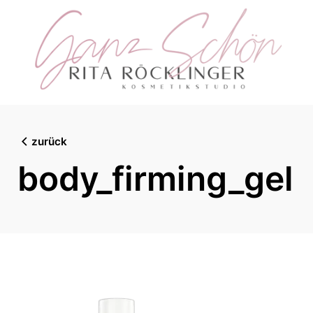
Skip
to
content
zurück
body_firming_gel