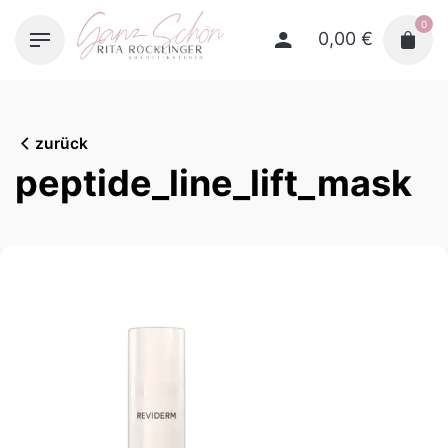
Skip
0
to
0,00
€
content
zurück
peptide_line_lift_mask