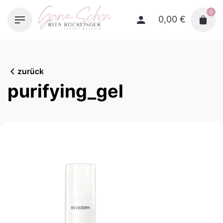
Skip
0
to
0,00
€
content
zurück
purifying_gel