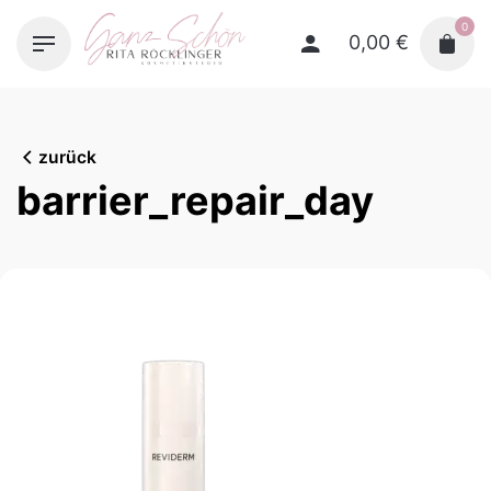
Skip
0
to
0,00
€
content
zurück
barrier_repair_day