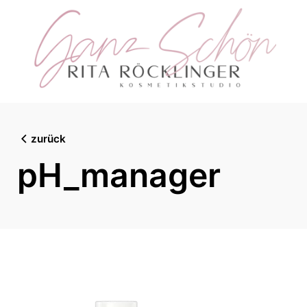
Skip
to
content
zurück
pH_manager