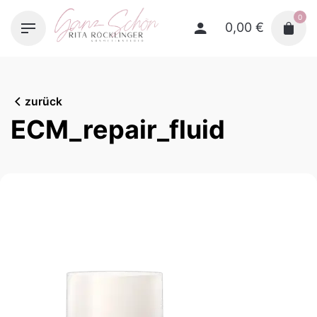
Skip
0
to
0,00
€
content
zurück
ECM_repair_fluid