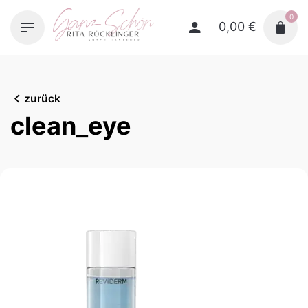
Skip
0
to
0,00
€
content
zurück
clean_eye