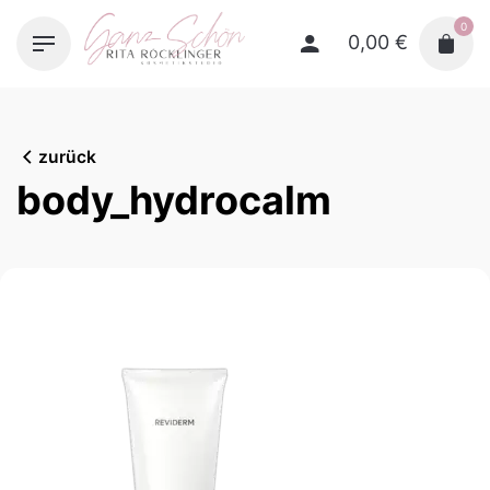
Skip
0
to
0,00
€
content
zurück
body_hydrocalm