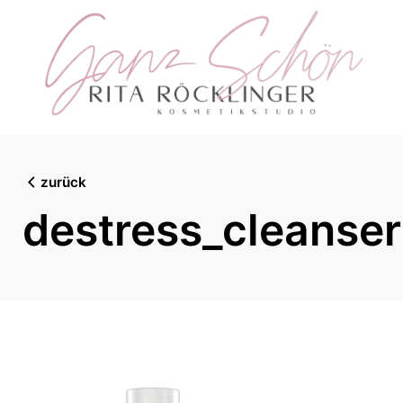
Skip
to
content
zurück
destress_cleanser