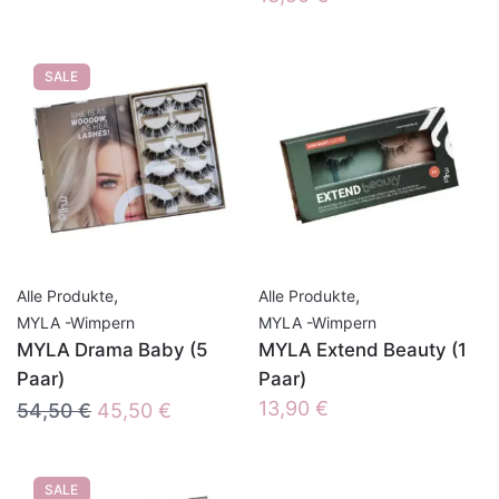
SALE
,
,
Alle Produkte
Alle Produkte
MYLA -Wimpern
MYLA -Wimpern
MYLA Drama Baby (5
MYLA Extend Beauty (1
Paar)
Paar)
Ursprünglicher
Aktueller
13,90
€
54,50
€
45,50
€
Preis
Preis
war:
ist:
SALE
54,50 €
45,50 €.