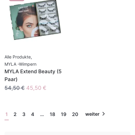
,
Alle Produkte
MYLA -Wimpern
MYLA Extend Beauty (5
Paar)
Ursprünglicher
Aktueller
54,50
€
45,50
€
Preis
Preis
war:
ist:
54,50 €
45,50 €.
1
2
3
4
…
18
19
20
weiter