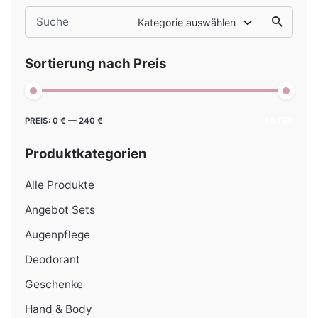
Search
Kategorie auswählen
for
Sortierung nach Preis
Min.
Max.
PREIS:
0 €
—
240 €
FILTER
Preis
Preis
Produktkategorien
Alle Produkte
Angebot Sets
Augenpflege
Deodorant
Geschenke
Hand & Body