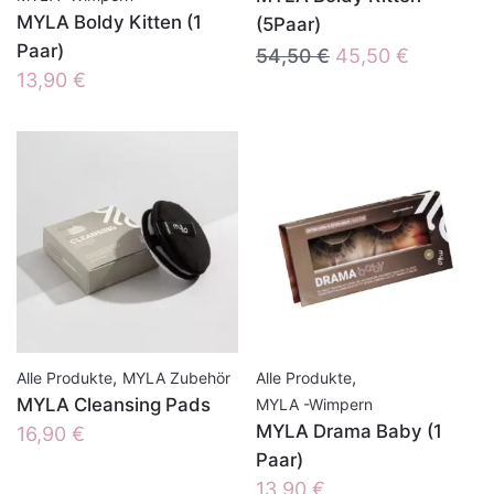
MYLA Boldy Kitten (1
(5Paar)
Paar)
Ursprünglicher
Aktueller
54,50
€
45,50
€
13,90
€
Preis
Preis
war:
ist:
54,50 €
45,50 €.
,
,
Alle Produkte
MYLA Zubehör
Alle Produkte
MYLA Cleansing Pads
MYLA -Wimpern
MYLA Drama Baby (1
16,90
€
Paar)
13,90
€