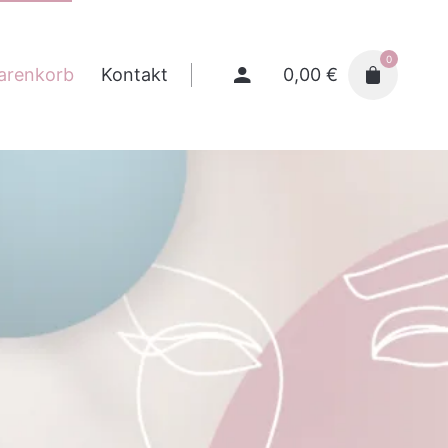
0
0,00
€
arenkorb
Kontakt