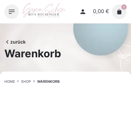
Skip
0
to
0,00
€
content
zurück
Warenkorb
HOME
SHOP
WARENKORB