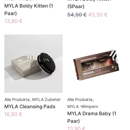
MYLA Boldy Kitten (1
(5Paar)
Paar)
Ursprünglicher
Aktueller
54,50
€
45,50
€
13,90
€
Preis
Preis
war:
ist:
54,50 €
45,50 €.
,
,
Alle Produkte
MYLA Zubehör
Alle Produkte
MYLA Cleansing Pads
MYLA -Wimpern
MYLA Drama Baby (1
16,90
€
Paar)
13,90
€