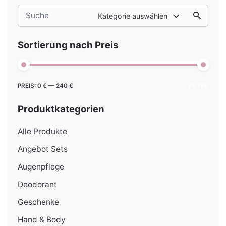
Search
Kategorie auswählen
for
Sortierung nach Preis
Min.
Max.
PREIS:
0 €
—
240 €
FILTER
Preis
Preis
Produktkategorien
Alle Produkte
Angebot Sets
Augenpflege
Deodorant
Geschenke
Hand & Body