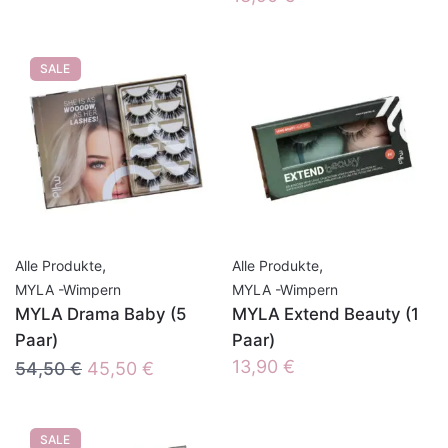
SALE
,
,
Alle Produkte
Alle Produkte
MYLA -Wimpern
MYLA -Wimpern
MYLA Drama Baby (5
MYLA Extend Beauty (1
Paar)
Paar)
Ursprünglicher
Aktueller
13,90
€
54,50
€
45,50
€
Preis
Preis
war:
ist:
SALE
54,50 €
45,50 €.