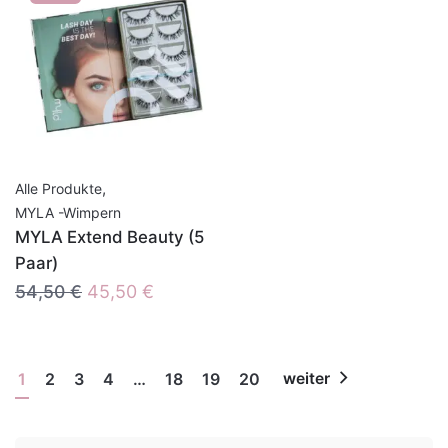
,
Alle Produkte
MYLA -Wimpern
MYLA Extend Beauty (5
Paar)
Ursprünglicher
Aktueller
54,50
€
45,50
€
Preis
Preis
war:
ist:
54,50 €
45,50 €.
1
2
3
4
…
18
19
20
weiter